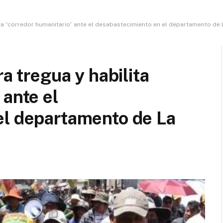
lita “corredor humanitario” ante el desabastecimiento en el departamento de 
ra tregua y habilita
 ante el
el departamento de La