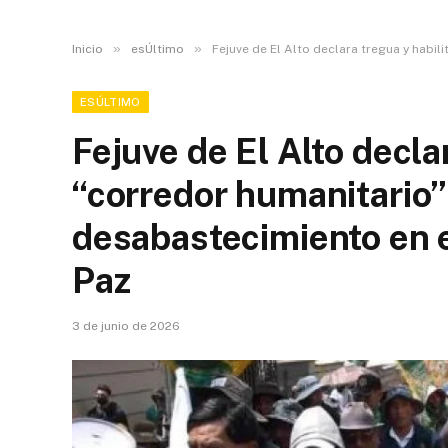
»
»
Inicio
esÚltimo
Fejuve de El Alto declara tregua y habi
ESÚLTIMO
Fejuve de El Alto decla
“corredor humanitario”
desabastecimiento en 
Paz
3 de junio de 2026