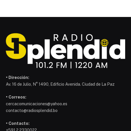
ESÚLTIMO
Mi Teleférico reporta
incidente entre cabinas y lo
atribuye a la “gran afluencia”
de usuarios
27 de mayo de 2026