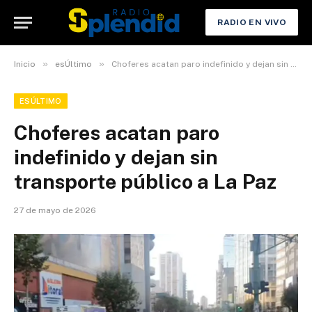
RADIO EN VIVO
»
»
Inicio
esÚltimo
Choferes acatan paro indefinido y dejan sin transporte público a La Paz
ESÚLTIMO
Choferes acatan paro
indefinido y dejan sin
transporte público a La Paz
27 de mayo de 2026