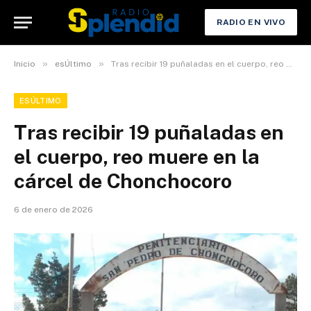
RADIO EN VIVO
»
»
Inicio
esÚltimo
Tras recibir 19 puñaladas en el cuerpo, reo muere en la cárcel de Chonchocoro
ESÚLTIMO
Tras recibir 19 puñaladas en
el cuerpo, reo muere en la
cárcel de Chonchocoro
6 de enero de 2026