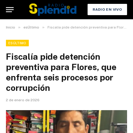
RADIO EN VIVO
»
»
Inicio
esÚltimo
Fiscalía pide detención preventiva para Flores, que enfrenta seis procesos por corrupción
ESÚLTIMO
Fiscalía pide detención
preventiva para Flores, que
enfrenta seis procesos por
corrupción
2 de enero de 2026