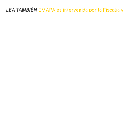
LEA TAMBIÉN
EMAPA es intervenida por la Fiscalía y
la FELCC tras denuncias de venta irregular de harina
subvencionada