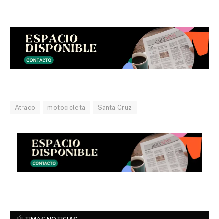
Atraco
motocicleta
Santa Cruz