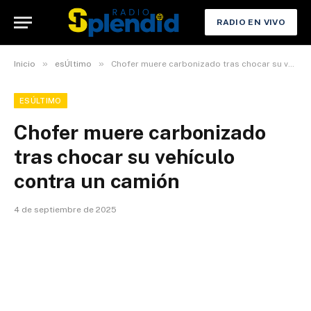
RADIO EN VIVO
»
»
Inicio
esÚltimo
Chofer muere carbonizado tras chocar su vehículo contra un camión
ESÚLTIMO
Chofer muere carbonizado
tras chocar su vehículo
contra un camión
4 de septiembre de 2025