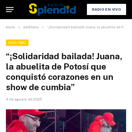
RADIO EN VIVO
»
»
Inicio
esÚltimo
“¡Solidaridad bailada! Juana, la abuelita de Potosí que conquistó corazones en un show de cumbia”
ESÚLTIMO
“¡Solidaridad bailada! Juana,
la abuelita de Potosí que
conquistó corazones en un
show de cumbia”
4 de agosto de 2025