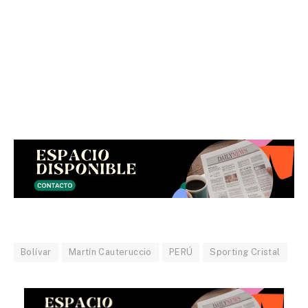
Bolívar
Martín Cauteruccio
PERÚ
Sporting Cristal