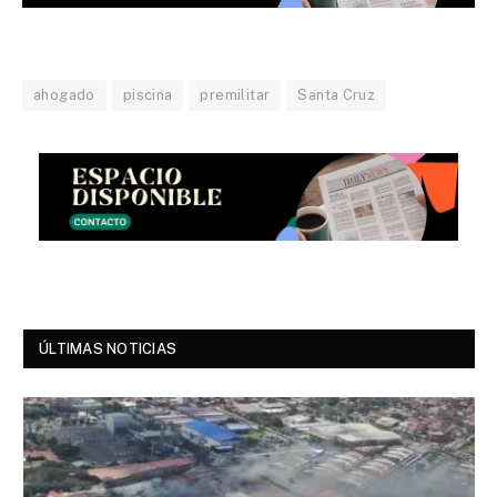
ahogado
piscina
premilitar
Santa Cruz
ÚLTIMAS NOTICIAS