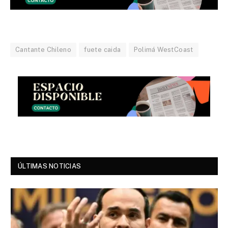
Cantante Chileno
fuete caida
Polimá WestCoast
ÚLTIMAS NOTICIAS