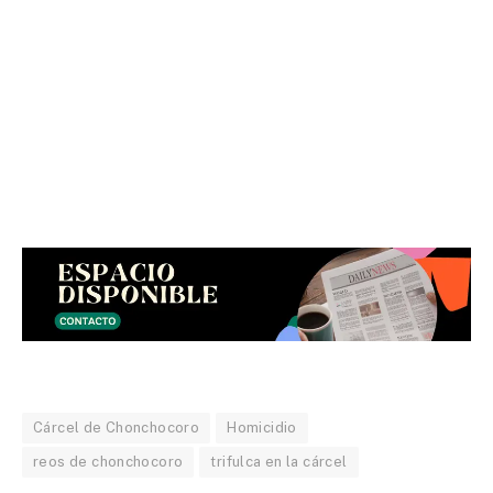
Cárcel de Chonchocoro
Homicidio
reos de chonchocoro
trifulca en la cárcel