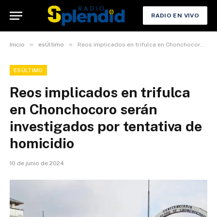
RADIO EN VIVO
»
»
Inicio
esÚltimo
Reos implicados en trifulca en Chonchocoro serán investigados por tentativa de homicidio
ESÚLTIMO
Reos implicados en trifulca
en Chonchocoro serán
investigados por tentativa de
homicidio
10 de junio de 2024