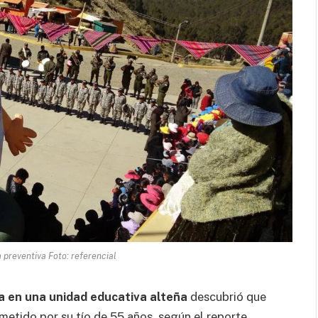
preventiva Foto: referencial
a en una unidad educativa alteña
descubrió que
metido por su tío de 55 años, según el reporte