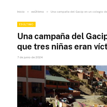
»
»
Inicio
esÚltimo
Una campaña del Gacip en un colegio de
ESÚLTIMO
Una campaña del Gacip
que tres niñas eran ví
7 de junio de 2024