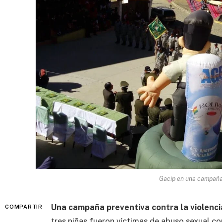
Gacip en una campaña 
Una campaña preventiva contra la violenci
COMPARTIR
tres niñas fueron víctimas de abuso sexual co