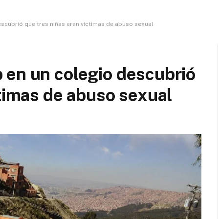
scubrió que tres niñas eran víctimas de abuso sexual
 en un colegio descubrió
ctimas de abuso sexual