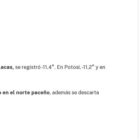
lacas,
se registró -11,4°. En Potosí, -11,2° y en
o en el norte paceño
, además se descarta