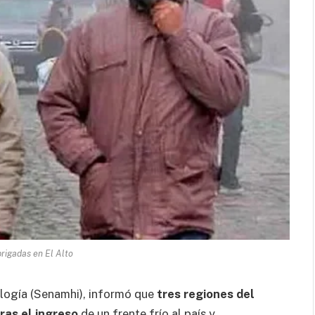
rigadas en El Alto
logía (Senamhi), informó que
tres regiones del
ras el ingreso
de un frente frío al país y