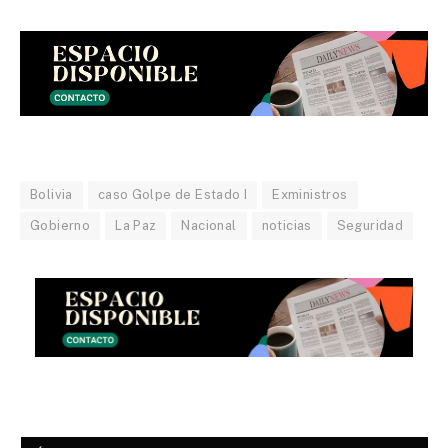
Bolivia
caso Golpe de Estado I
Exministros
Gobierno
La Paz
Nacional
noticias
Seguridad