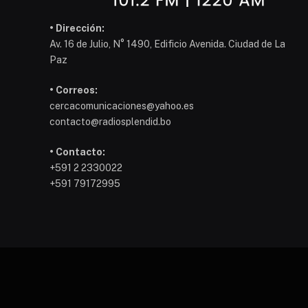
• Dirección:
Av. 16 de Julio, N° 1490, Edificio Avenida. Ciudad de La
Paz
• Correos:
cercacomunicaciones@yahoo.es
contacto@radiosplendid.bo
• Contacto:
+591 2 2330022
+591 79172995