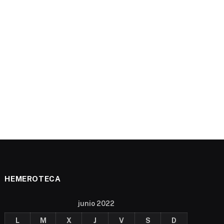
HEMEROTECA
junio 2022
L
M
X
J
V
S
D