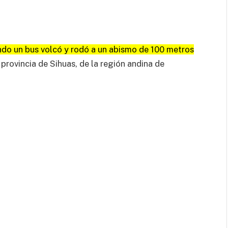
do un bus volcó y rodó a un abismo de 100 metros
a provincia de Sihuas, de la región andina de