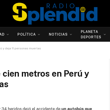
PLANETA
AD
POLÍTICA
NOTICIAS
DEPORTES
ú y deja 11 personas muertas
 cien metros en Perú y
tas
 y 34 heridos dejó el accidente de
un autobús que