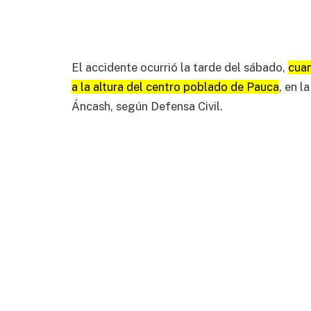
El accidente ocurrió la tarde del sábado,
cuan
a la altura del centro poblado de Pauca
, en l
Áncash, según Defensa Civil.