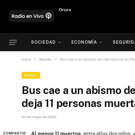
Oruro
SOCIEDAD
ECONOMÍA
SEGURID
»
»
Inicio
Mundo
Bus cae a un abismo de cien metros en Per
MUNDO
Bus cae a un abismo de
deja 11 personas muer
15 de mayo de 2022
Al menos 11 muertos
, entre ellos dos niños,
COMPARTIR