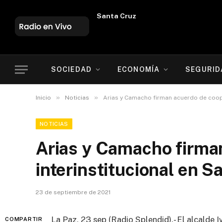
Oruro
SOCIEDAD
ECONOMÍA
SEGURID
»
»
Inicio
Noticias
Arias y Camacho firman acuerdo de coope
NOTICIAS
Arias y Camacho firma
interinstitucional en S
23 de septiembre de 2021
La Paz, 23 sep (Radio Splendid).- El alcalde 
COMPARTIR