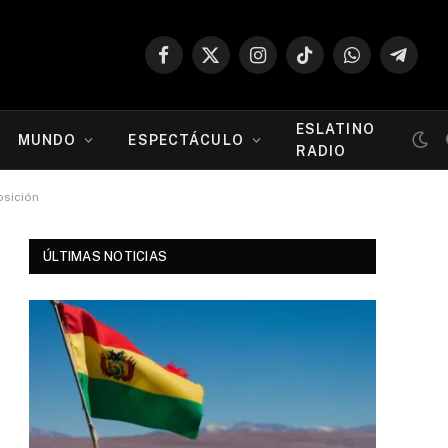
Facebook
X
Instagram
TikTok
WhatsApp
Telegr
(Twitter)
ESLATINO
MUNDO
ESPECTÁCULO
RADIO
osición
ÚLTIMAS NOTICIAS