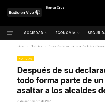
Oruro
SOCIEDAD
ECONOMÍA
SEGURID
»
»
Inicio
Noticias
Después de su declaración Arias afirmó 
NOTICIAS
Después de su declarac
todo forma parte de un 
asaltar a los alcaldes 
21 de septiembre de 2021