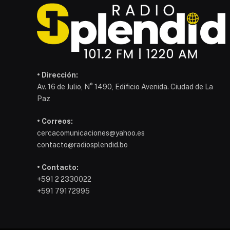
• Dirección:
Av. 16 de Julio, N° 1490, Edificio Avenida. Ciudad de La
Paz
• Correos:
cercacomunicaciones@yahoo.es
contacto@radiosplendid.bo
• Contacto:
+591 2 2330022
+591 79172995