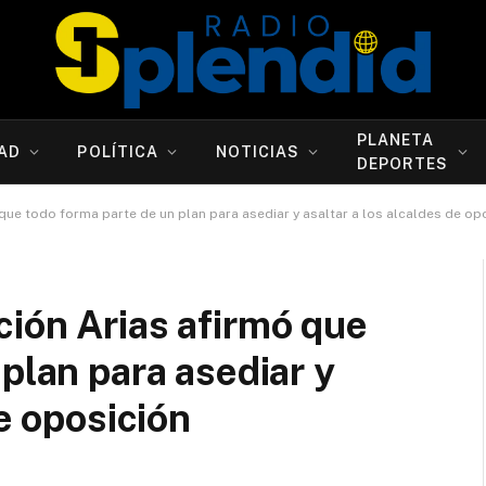
PLANETA
AD
POLÍTICA
NOTICIAS
DEPORTES
que todo forma parte de un plan para asediar y asaltar a los alcaldes de op
ión Arias afirmó que
plan para asediar y
de oposición