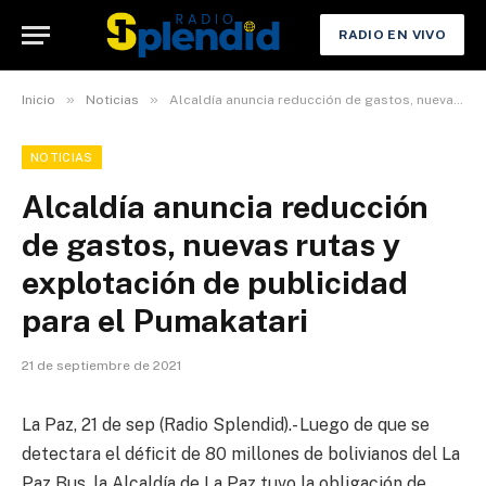
RADIO EN VIVO
»
»
Inicio
Noticias
Alcaldía anuncia reducción de gastos, nuevas rutas y explotación de publicidad para el Pumakatari
NOTICIAS
Alcaldía anuncia reducción
de gastos, nuevas rutas y
explotación de publicidad
para el Pumakatari
21 de septiembre de 2021
La Paz, 21 de sep (Radio Splendid).- Luego de que se
detectara el déficit de 80 millones de bolivianos del La
Paz Bus, la Alcaldía de La Paz tuvo la obligación de