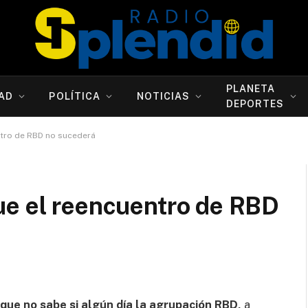
PLANETA
AD
POLÍTICA
NOTICIAS
DEPORTES
ntro de RBD no sucederá
ue el reencuentro de RBD
que no sabe si algún día la agrupación RBD,
a