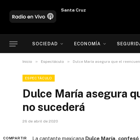
Oruro
SOCIEDAD
ECONOMÍA
SEGURID
»
»
Inicio
Espectáculo
Dulce María asegura que el reencue
ESPECTÁCULO
Dulce María asegura q
no sucederá
26 de abril de 2020
La cantante mexicana
Dulce María, confesó 
COMPARTIR