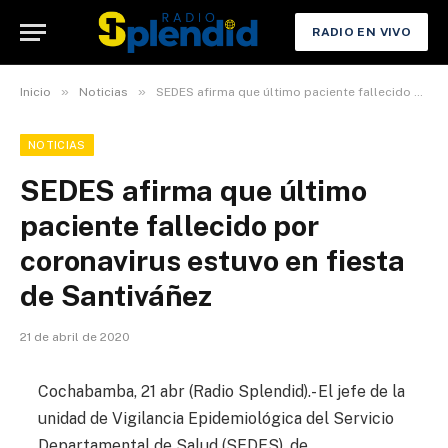
RADIO EN VIVO
»
»
Inicio
Noticias
SEDES afirma que último paciente fallecido por coronavirus estuvo en fiesta de Santiváñez
NOTICIAS
SEDES afirma que último
paciente fallecido por
coronavirus estuvo en fiesta
de Santiváñez
21 de abril de 2020
Cochabamba, 21 abr (Radio Splendid).- El jefe de la
unidad de Vigilancia Epidemiológica del Servicio
Departamental de Salud (SEDES), de