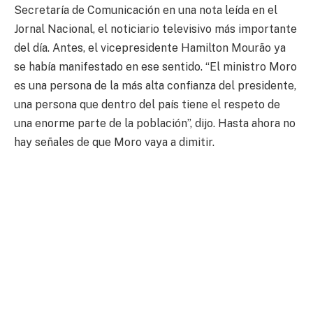
Secretaría de Comunicación en una nota leída en el
Jornal Nacional, el noticiario televisivo más importante
del día. Antes, el vicepresidente Hamilton Mourão ya
se había manifestado en ese sentido. “El ministro Moro
es una persona de la más alta confianza del presidente,
una persona que dentro del país tiene el respeto de
una enorme parte de la población”, dijo. Hasta ahora no
hay señales de que Moro vaya a dimitir.
El coordinador de la Operación Lava Jato, Deltan
Dallagnol, también trató con normalidad los diálogos.
En un vídeo compartido en las redes, el fiscal se