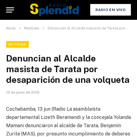
RADIO EN VIVO
»
»
Inicio
Noticias
Denuncian al Alcalde masista de Tarata por desaparición de una volqueta
NOTICIAS
Denuncian al Alcalde
masista de Tarata por
desaparición de una volqueta
13 de junio de 2019
Cochabamba, 13 jun (Radio La asambleísta
departamental Lizeth Beramendi y la concejala Yolanda
Mamani denunciaron al alcalde de Tarata, Benjamín
Zurita (MAS), por presunto incumplimiento de deberes