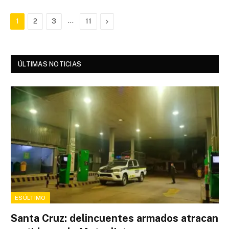
…
Next
1
2
3
11
ÚLTIMAS NOTICIAS
ESÚLTIMO
Santa Cruz: delincuentes armados atracan