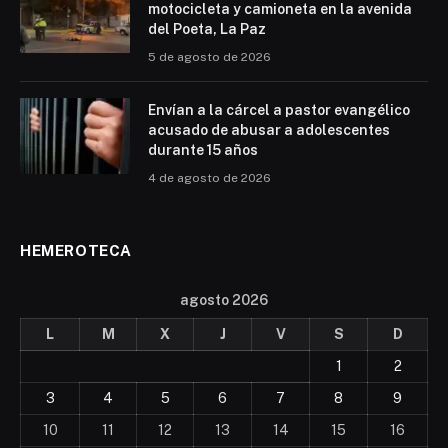
motocicleta y camioneta en la avenida
del Poeta, La Paz
5 de agosto de 2026
Envían a la cárcel a pastor evangélico
acusado de abusar a adolescentes
durante 15 años
4 de agosto de 2026
HEMEROTECA
agosto 2026
L
M
X
J
V
S
D
1
2
3
4
5
6
7
8
9
10
11
12
13
14
15
16