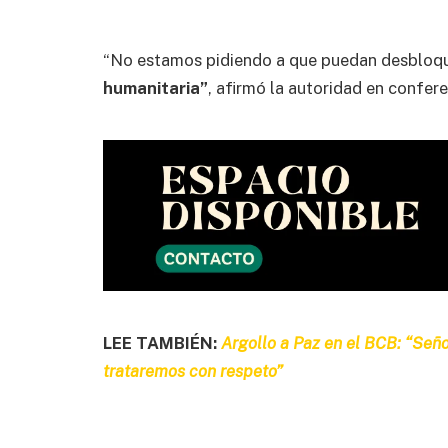
“No estamos pidiendo a que puedan desbloqu
humanitaria”
, afirmó la autoridad en confer
LEE TAMBIÉN:
Argollo a Paz en el BCB: “Seño
trataremos con respeto”