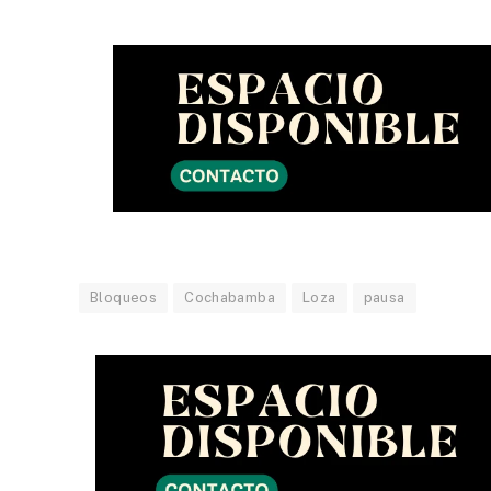
Bloqueos
Cochabamba
Loza
pausa