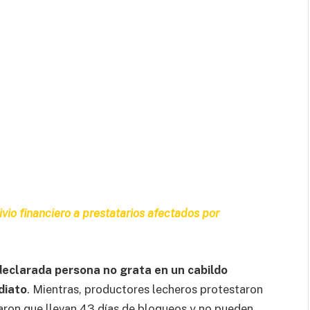
ivio financiero a prestatarios afectados por
declarada persona no grata en un cabildo
diato
. Mientras, productores lecheros protestaron
aron que llevan 43 días de bloqueos y no pueden