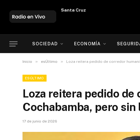
Oruro
SOCIEDAD
ECONOMÍA
SEGURID
»
»
Inicio
esÚltimo
Loza reitera pedido de corredor humani
ESÚLTIMO
Loza reitera pedido de
Cochabamba, pero sin 
17 de junio de 2026