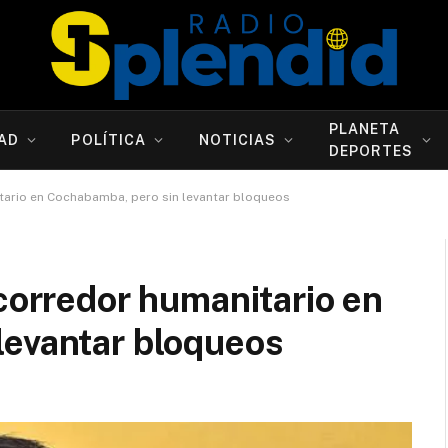
PLANETA
AD
POLÍTICA
NOTICIAS
DEPORTES
tario en Cochabamba, pero sin levantar bloqueos
 corredor humanitario en
levantar bloqueos