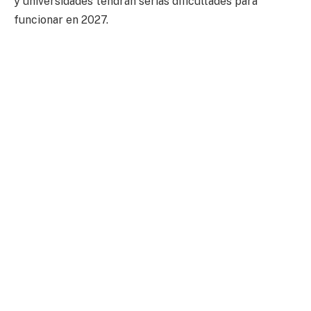
y universidades tendrán serias dificultades para
funcionar en 2027.