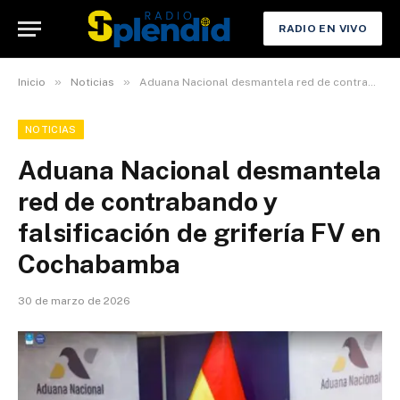
RADIO EN VIVO
»
»
Inicio
Noticias
Aduana Nacional desmantela red de contrabando y falsificación de grifería FV en Cochabamba
NOTICIAS
Aduana Nacional desmantela
red de contrabando y
falsificación de grifería FV en
Cochabamba
30 de marzo de 2026