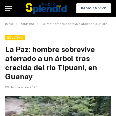
RADIO EN VIVO
»
»
Inicio
esÚltimo
La Paz: hombre sobrevive aferrado a un árbol tras crecida del río Tipuani, en Guanay
ESÚLTIMO
La Paz: hombre sobrevive
aferrado a un árbol tras
crecida del río Tipuani, en
Guanay
29 de marzo de 2026