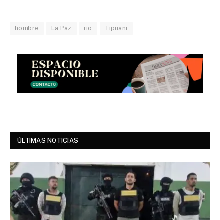
hombre
La Paz
rio
Tipuani
ÚLTIMAS NOTICIAS