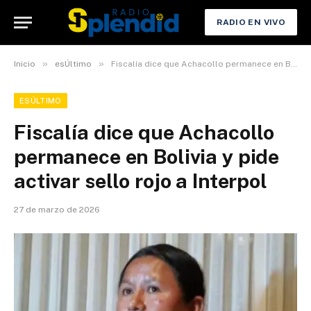
RADIO EN VIVO
»
»
Inicio
esÚltimo
Fiscalía dice que Achacollo permanece en Bolivia y pide activar sello rojo a Interpol
ESÚLTIMO
Fiscalía dice que Achacollo
permanece en Bolivia y pide
activar sello rojo a Interpol
27 de marzo de 2026