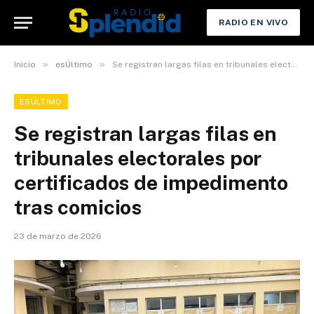
RADIO EN VIVO
»
»
Inicio
esÚltimo
Se registran largas filas en tribunales electorales por certificados de impedimento tras comicios
ESÚLTIMO
Se registran largas filas en
tribunales electorales por
certificados de impedimento
tras comicios
23 de marzo de 2026