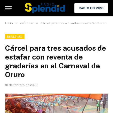
RADIO EN VIVO
»
»
Inicio
esÚltimo
Cárcel para tres acusados de estafar con reventa de graderías en el Carnaval de Oruro
ESÚLTIMO
Cárcel para tres acusados de
estafar con reventa de
graderías en el Carnaval de
Oruro
18 de febrero de 2026