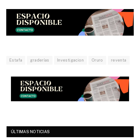
Estafa
graderías
Investigacion
Oruro
reventa
ÚLTIMAS NOTICIAS