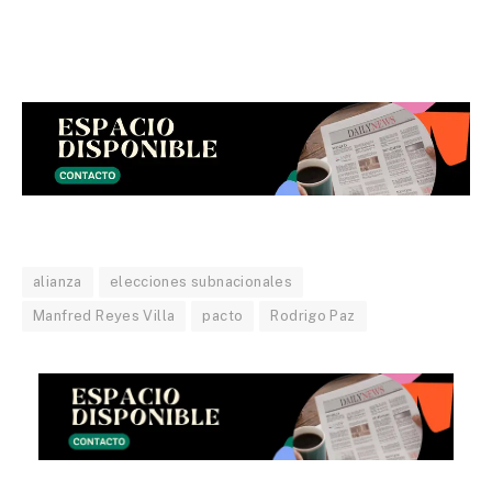
alianza
elecciones subnacionales
Manfred Reyes Villa
pacto
Rodrigo Paz