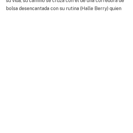
su vida, su camino se cruza con el de una corredora de
bolsa desencantada con su rutina (Halle Berry) quien
también busca nuevos horizontes.
https://www.youtube.com/watch?v=T8TmZLlit88