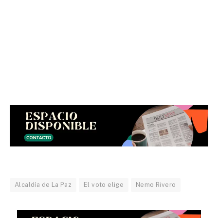
Alcaldía de La Paz
El voto elige
Nemo Rivero