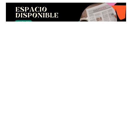
LEE TAMBIÉN:
Partidos tienen hasta la medianoche
para sustituir candidatos inhabilitados en Santa Cruz