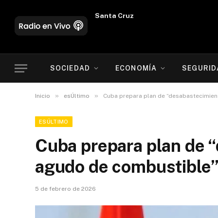
Oruro
SOCIEDAD
ECONOMÍA
SEGURID
»
»
Inicio
esÚltimo
Cuba prepara plan de “desabastecimien
ESÚLTIMO
Cuba prepara plan de 
agudo de combustible”
5 de febrero de 2026