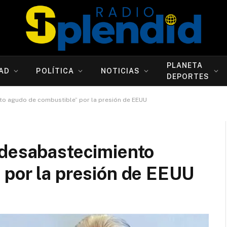
PLANETA
AD
POLÍTICA
NOTICIAS
DEPORTES
to agudo de combustible” por la presión de EEUU
“desabastecimiento
 por la presión de EEUU