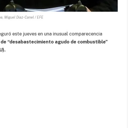
ba, Miguel Diaz-Canel / EFE
eguró este jueves en una inusual comparecencia
n de “desabastecimiento agudo de combustible”
U).