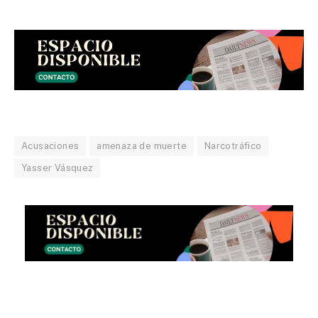
Acusaciones
amenaza de muerte
Narcotráfico
Yasser Vásquez