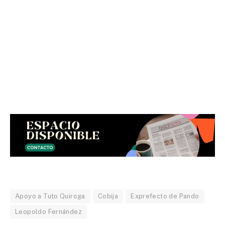
Apoyo a Tuto Quiroga
Cobija
Exprefecto de Pando
Leopoldo Fernández