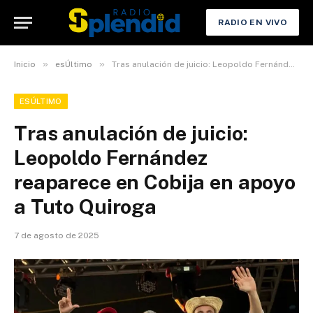
RADIO EN VIVO
»
»
Inicio
esÚltimo
Tras anulación de juicio: Leopoldo Fernández reaparece en Cobija en apoyo a Tuto Quiroga
ESÚLTIMO
Tras anulación de juicio:
Leopoldo Fernández
reaparece en Cobija en apoyo
a Tuto Quiroga
7 de agosto de 2025