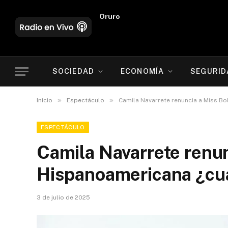
Potosí
SOCIEDAD
ECONOMÍA
SEGURID
»
»
Inicio
Espectáculo
Camila Navarrete renuncia a Miss Bo
ESPECTÁCULO
Camila Navarrete renun
Hispanoamericana ¿cuá
3 de julio de 2025