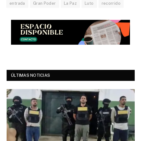
entrada
Gran Poder
La Paz
Luto
recorrido
ÚLTIMAS NOTICIAS