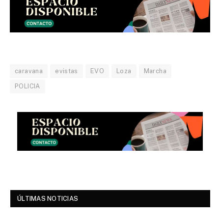
caravana
evistas
EVO
Loza
Marcha
POLICIA
ÚLTIMAS NOTICIAS