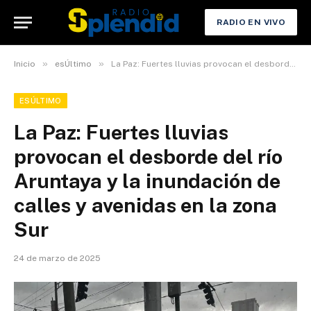
RADIO EN VIVO
»
»
Inicio
esÚltimo
La Paz: Fuertes lluvias provocan el desborde del río Aruntaya y la inundación de calles y avenidas en la zona Sur
ESÚLTIMO
La Paz: Fuertes lluvias
provocan el desborde del río
Aruntaya y la inundación de
calles y avenidas en la zona
Sur
24 de marzo de 2025