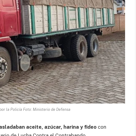
or la Policía Foto: Ministerio de Defensa
sladaban aceite, azúcar, harina y fideo
con
terio de Lucha Contra el Contrabando.