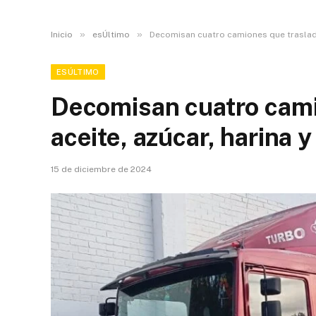
»
»
Inicio
esÚltimo
Decomisan cuatro camiones que traslada
ESÚLTIMO
Decomisan cuatro cami
aceite, azúcar, harina 
15 de diciembre de 2024