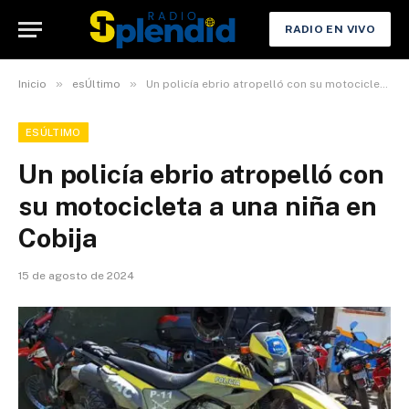
RADIO EN VIVO
»
»
Inicio
esÚltimo
Un policía ebrio atropelló con su motocicleta a una niña en Cobija
ESÚLTIMO
Un policía ebrio atropelló con
su motocicleta a una niña en
Cobija
15 de agosto de 2024