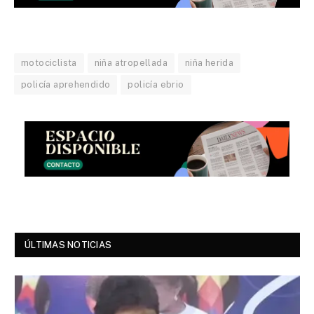
motociclista
niña atropellada
niña herida
policía aprehendido
policía ebrio
ÚLTIMAS NOTICIAS