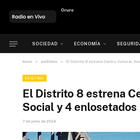
Oruro
SOCIEDAD
ECONOMÍA
SEGURID
»
»
Inicio
esÚltimo
El Distrito 8 estrena Centro Cultural, S
ESÚLTIMO
El Distrito 8 estrena C
Social y 4 enlosetados
7 de junio de 2024