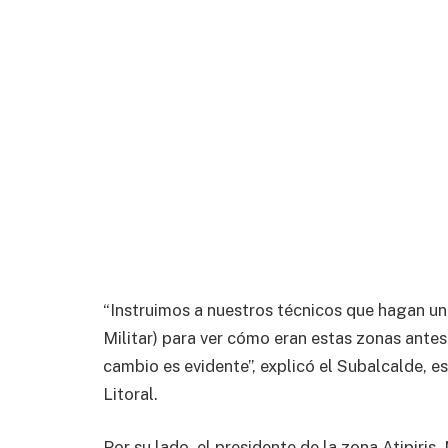
“Instruimos a nuestros técnicos que hagan una
Militar) para ver cómo eran estas zonas ante
cambio es evidente”, explicó el Subalcalde, e
Litoral.
Por su lado, el presidente de la zona Atipiri