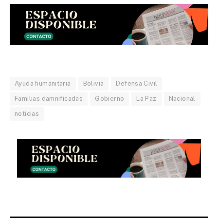
Ayuda humanitaria
Bolivia
Defensa Civil
Familias damnificadas
Gobierno
La Paz
Nacional
noticias