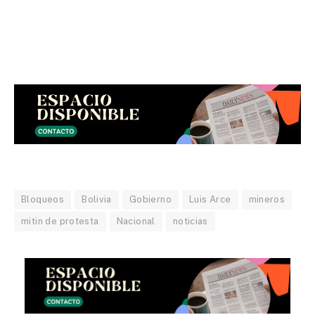
Bloqueos
Bolivia
Gobierno
Luis Arce
mineros
mitin de protesta
Nacional
noticias