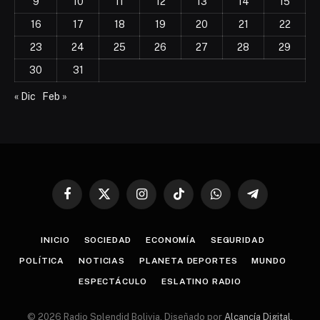
9
10
11
12
13
14
15
16
17
18
19
20
21
22
23
24
25
26
27
28
29
30
31
« Dic
Feb »
Facebook
X
Instagram
TikTok
WhatsApp
Telegram
(Twitter)
INICIO
SOCIEDAD
ECONOMÍA
SEGURIDAD
POLÍTICA
NOTICIAS
PLANETA DEPORTES
MUNDO
ESPECTÁCULO
ESLATINO RADIO
© 2026 Radio Splendid Bolivia. Diseñado por
Alcancía Digital
.