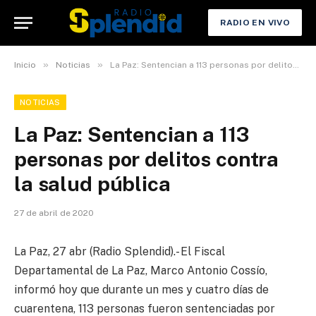
RADIO EN VIVO
»
»
Inicio
Noticias
La Paz: Sentencian a 113 personas por delitos contra la salud pública
NOTICIAS
La Paz: Sentencian a 113
personas por delitos contra
la salud pública
27 de abril de 2020
La Paz, 27 abr (Radio Splendid).- El Fiscal
Departamental de La Paz, Marco Antonio Cossío,
informó hoy que durante un mes y cuatro días de
cuarentena, 113 personas fueron sentenciadas por