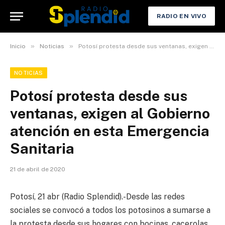
RADIO EN VIVO
»
»
Inicio
Noticias
Potosí protesta desde sus ventanas, exigen al Gobierno atención en esta Emergencia Sanitaria
NOTICIAS
Potosí protesta desde sus
ventanas, exigen al Gobierno
atención en esta Emergencia
Sanitaria
21 de abril de 2020
Potosí, 21 abr (Radio Splendid).-Desde las redes
sociales se convocó a todos los potosinos a sumarse a
la protesta desde sus hogares con bocinas, cacerolas,