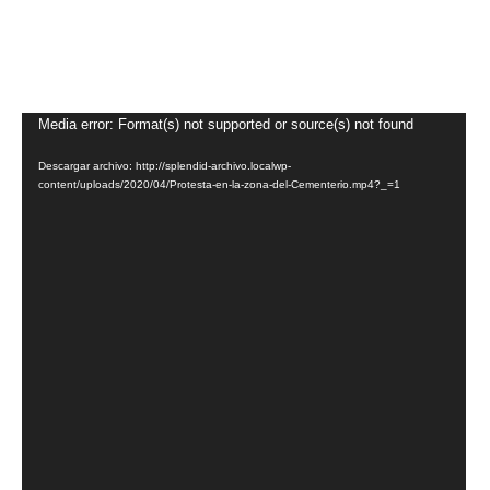
Reproductor
Media error: Format(s) not supported or source(s) not found
de
Descargar archivo: http://splendid-archivo.localwp-
vídeo
content/uploads/2020/04/Protesta-en-la-zona-del-Cementerio.mp4?_=1