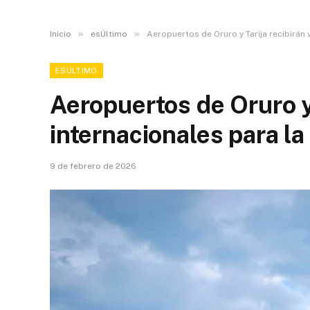
»
»
Inicio
esÚltimo
Aeropuertos de Oruro y Tarija recibirán
ESÚLTIMO
Aeropuertos de Oruro y 
internacionales para l
9 de febrero de 2026