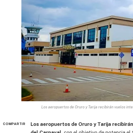
Los aeropuertos de Oruro y Tarija recibirán vuelos inte
Los aeropuertos de Oruro y Tarija recibirá
COMPARTIR
del Carnaval
, con el objetivo de potencia el