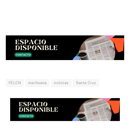
FELCN
marihuana
noticias
Santa Cruz